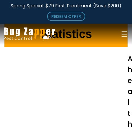
Skip
Spring Special: $79 First Treatment (Save $200)
to
Pest Infestation
REDEEM OFFER
main
Statistics
content
e
l
t